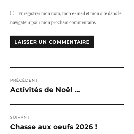
Enregistrer mon nom, mon e-mail et mon site dans le
navigateur pour mon prochain commentaire.
Navigation
PRÉCÉDENT
de
Activités de Noël …
Publication
précédente :
l’article
SUIVANT
Chasse aux oeufs 2026 !
Publication