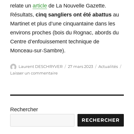
relate un
article
de La Nouvelle Gazette.
Résultats,
cinq sangliers ont été abattus
au
Martinet et plus d’une cinquantaine dans les
environs proches (bois du Rognac, abords du
Centre d’enfouissement technique de
Monceau-sur-Sambre).
Auteur
Publié
Catégories
Laurent DESCHRYVER
27 mars 2023
Actualités
le
sur
Laisser un commentaire
Ça
s’est
passé
cet
hiver…
Rechercher
RECHERCHER