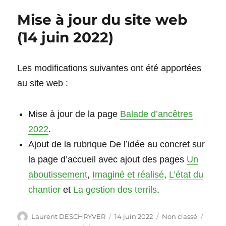
jour
Mise à jour du site web
du
site
(14 juin 2022)
web
(16
juin
Les modifications suivantes ont été apportées
2022)
au site web :
Mise à jour de la page
Balade d’ancêtres
2022
.
Ajout de la rubrique De l’idée au concret sur
la page d’accueil avec ajout des pages
Un
aboutissement
,
Imaginé et réalisé
,
L’état du
chantier
et
La gestion des terrils
.
Auteur
Publié
Catégories
Laurent DESCHRYVER
14 juin 2022
Non classé