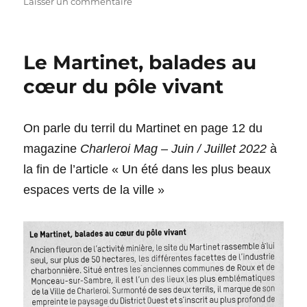
le
sur
Laisser un commentaire
Mise
à
jour
Le Martinet, balades au
du
site
cœur du pôle vivant
web
(14
juin
On parle du terril du Martinet en page 12 du
2022)
magazine
Charleroi Mag – Juin / Juillet 2022
à
la fin de l’article « Un été dans les plus beaux
espaces verts de la ville »