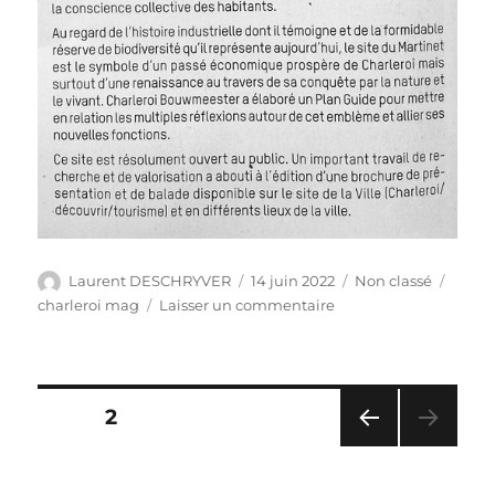
Auteur
Publié
Catégories
Étiqu
Laurent DESCHRYVER
14 juin 2022
Non classé
le
sur
charleroi mag
Laisser un commentaire
Le
Martinet,
balades
au
Pagination
PAGE
2
cœur
du
PAG
des
pôle
E
vivant