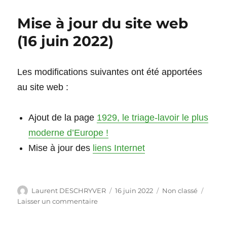
Mise à jour du site web
(16 juin 2022)
Les modifications suivantes ont été apportées
au site web :
Ajout de la page
1929, le triage-lavoir le plus
moderne d’Europe !
Mise à jour des
liens Internet
Auteur
Publié
Catégories
Laurent DESCHRYVER
16 juin 2022
Non classé
le
sur
Laisser un commentaire
Mise
à